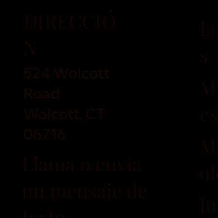
DIRECCIÓ
L
N
s
524 Wolcott
M
Road
es
Wolcott, CT
06716
M
Llama o envía
ol
un mensaje de
Ju
texto.