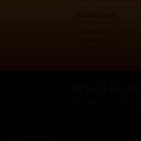
Contáctenos
Si tiene alguna pregun
info@pureessencect.
(203) 721-5111
Revela tu me
¡Programe su cita hoy m
Contáctenos
Vi