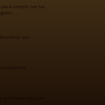
 para cumplir con los
egales.
dministrar sus
 recopilamos
se publicarán aquí con