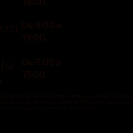
18:00.
iern
De 9:00 a
19:00.
ába
De 9:00 a
15:00.
o
 web tiene fines meramente informativos y no sustituye el consej
cualquier problema médico u opción de tratamiento. Este sitio we
ones y no respalda los sitios externos enlazados.