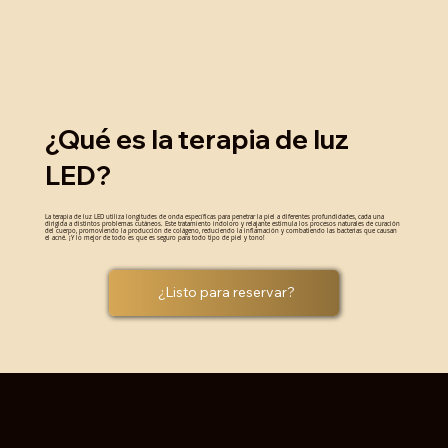
¿Qué es la terapia de luz
LED?
La terapia de luz LED utiliza longitudes de onda específicas para penetrar la piel a diferentes profundidades, cada una
dirigida a distintos problemas cutáneos. Este tratamiento indoloro y relajante estimula los procesos naturales de curación
del cuerpo, promoviendo la producción de colágeno, reduciendo la inflamación y combatiendo las bacterias que causan
el acné. ¡Y lo mejor de todo es que es seguro para todo tipo de piel y tono!
¿Listo para reservar?