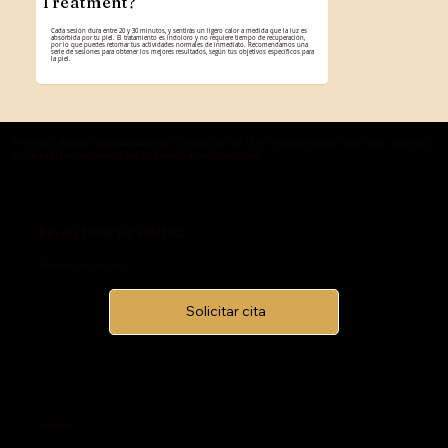
Treatment?
Cada sesión dura entre 20 y 30 minutos, y sentirás un ligero calor a medida que la luz es
absorbida por tu piel. El tratamiento es indoloro y no requiere tiempo de recuperación,
por lo que puedes retomar tus actividades normales de inmediato. Recomendamos una
serie de sesiones para obtener los mejores resultados, según tus objetivos específicos para
la piel.
Descubra el poder transformador de la terapia de luz LED. Consiga una piel más clara, más sana
y más radiante sin necesidad de tiempo de recuperación.
Revela tu mejor estética
¡Programe su cita hoy mismo!
Solicitar cita
Contáctenos