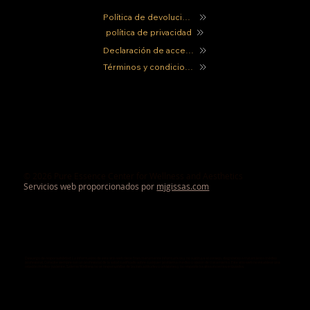
Política de devoluciones
política de privacidad
Declaración de accesibilidad
Términos y condiciones
© 2026 Pure Essence Center for Wellness and Aesthetics
Servicios web proporcionados por
mjgissas.com
Descargo de responsabilidad: La información de este sitio web tiene fines meramente informativos y no sustituye el consejo, diagnóstico o tratamiento médico
profesional. Consulte siempre con un profesional de la salud cualificado sobre cualquier problema médico u opción de tratamiento. Este sitio web no establece una
relación médico-paciente. Salerno Wellness no se responsabiliza de las inexactitudes u omisiones y no respalda los sitios externos enlazados.