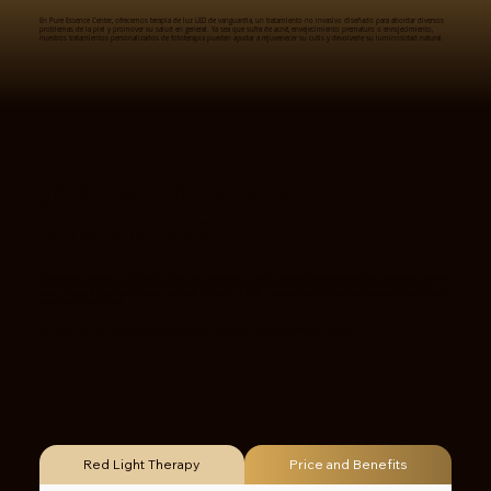
En Pure Essence Center, ofrecemos terapia de luz LED de vanguardia, un tratamiento no invasivo diseñado para abordar diversos
problemas de la piel y promover su salud en general. Ya sea que sufra de acné, envejecimiento prematuro o enrojecimiento,
nuestros tratamientos personalizados de fototerapia pueden ayudar a rejuvenecer su cutis y devolverle su luminosidad natural.
¿Cómo funciona la
fototerapia?
El tratamiento consiste en la aplicación de luz LED, que penetra en la piel a diferentes profundidades según su longitud de onda.
Estas longitudes de onda ayudan a estimular la producción de colágeno, reducir la inflamación y eliminar las bacterias que
causan el acné. El tratamiento es seguro para todo tipo de piel y tono, y ofrece una solución personalizada para las necesidades
específicas de cada cliente.
Haz clic en cada luz a continuación para obtener más información sobre sus beneficios y precios:
Red Light Therapy
Price and Benefits