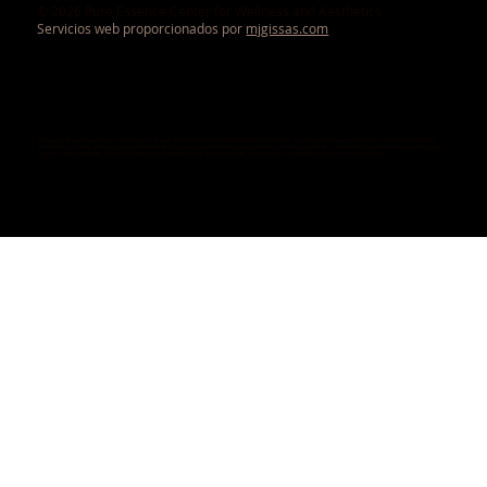
© 2026 Pure Essence Center for Wellness and Aesthetics
Servicios web proporcionados por
mjgissas.com
Descargo de responsabilidad: La información de este sitio web tiene fines meramente informativos y no sustituye el consejo, diagnóstico o tratamiento médico
profesional. Consulte siempre con un profesional de la salud cualificado sobre cualquier problema médico u opción de tratamiento. Este sitio web no establece una
relación médico-paciente. Salerno Wellness no se responsabiliza de las inexactitudes u omisiones y no respalda los sitios externos enlazados.