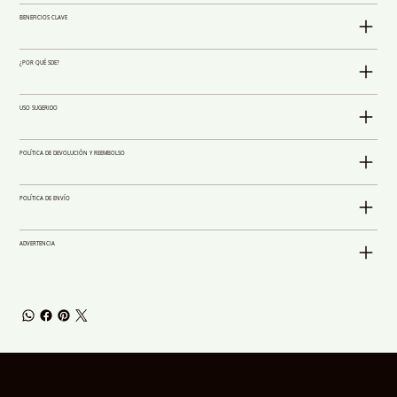
BENEFICIOS CLAVE
¿POR QUÉ SDE?
USO SUGERIDO
POLÍTICA DE DEVOLUCIÓN Y REEMBOLSO
POLÍTICA DE ENVÍO
ADVERTENCIA