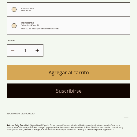
Compra única
USD 160.00
Daily Essential
Subscribe & Save 5%
USD 152.00
hasta que se cancele cada mes
Cantidad
Agregar al carrito
Suscribirse
INFORMACIÓN DEL PRODUCTO
Salerno Daily Essentials
(Alpha Base® Premier Packs) es una fórmula nutricional básica premium todo en uno diseñada para
proporcionar vitaminas, minerales, omega-3 y apoyo antioxidante esenciales en sobres diarios. Diseñada para brindar comodidad y
biodisponibilidad, favorece la energía, el equilibrio inflamatorio, la protección celular y la salud integral del organismo.†