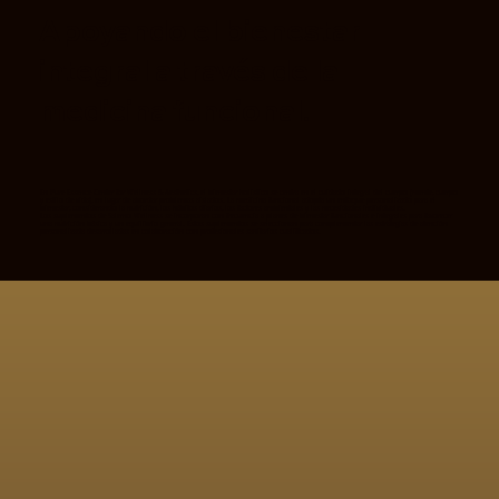
Apoyando el bienestar
integral a través de la
medicina funcional.
En Pure Essence Center for Wellness & Aesthetics, el bienestar holístico se centra en el cuidado integral del cuerpo (mente, cuerpo
y estilo de vida), en lugar de abordar problemas aislados. La medicina funcional adopta un enfoque personalizado para el
bienestar, considerando la nutrición, los hábitos diarios, los factores ambientales y las necesidades individuales.
Los suplementos de Salerno Wellness se incorporan con frecuencia a planes de bienestar funcionales e integrales para favorecer
una nutrición básica y un equilibrio general. Estos suplementos se seleccionan para complementar las estrategias de atención
personalizada desarrolladas en colaboración con profesionales sanitarios cualificados.