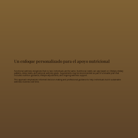
Un enfoque personalizado para el apoyo nutricional
Functional wellness recognizes that no two individuals are the same. Nutritional needs can vary based on lifestyle, dietary
patterns, stress levels, and personal wellness goals. Supplements may be recommended as part of a broader plan that
includes nutrition guidance, lifestyle adjustments, and ongoing wellness support.
This approach emphasizes informed decision-making and professional guidance to help individuals build sustainable
wellness routines over time.