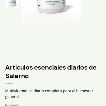
Artículos esenciales diarios de
Salerno
Precio
USD 160.00
Multivitamínico diario completo para el bienestar
general.
Opciones de precios