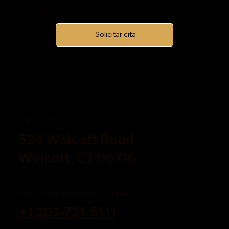
¡Programe su cita hoy mismo!
Solicitar cita
Contáctenos
DIRECCIÓN
524 Wolcott Road
Wolcott, CT 06716
Llama o envía un mensaje de texto.
+1 203-721-5111