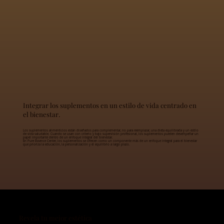
Integrar los suplementos en un estilo de vida centrado en
el bienestar.
Los suplementos alimenticios están diseñados para complementar, no para reemplazar, una dieta equilibrada y un estilo
de vida saludable. Cuando se usan con criterio y bajo supervisión profesional, los suplementos pueden desempeñar un
papel importante dentro de un enfoque integral del bienestar.
En Pure Essence Center, los suplementos se ofrecen como un componente más de un enfoque integral para el bienestar
que prioriza la educación, la personalización y el equilibrio a largo plazo.
Revela tu mejor estética