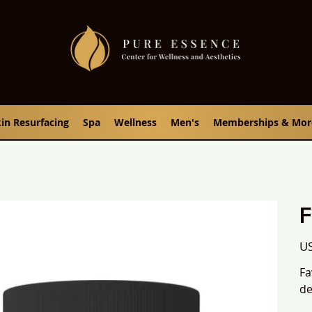
in Resurfacing
Spa
Wellness
Men's
Memberships & Mor
F
Prec
US
Fa
de