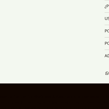
¿P
U
P
PO
A
ssence Center for Wellness & Aesthetics, el bienestar holís
uerpo y estilo de vida), en lugar de abordar problemas ai
ado para el bienestar, considerando la nutrición, los hábit