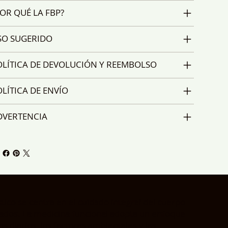
OR QUÉ LA FBP?
SO SUGERIDO
OLÍTICA DE DEVOLUCIÓN Y REEMBOLSO
LÍTICA DE ENVÍO
DVERTENCIA
tico se centra en el cuidado integral del cuerpo
slados. La medicina funcional adopta un enfoque
os diarios, los factores ambientales y las