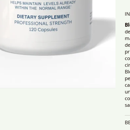
I
Bl
de
ma
de
pr
co
ci
Bl
pe
ca
un
co
sa
B