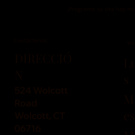
¡Programe su cita hoy m
Contáctenos
Vi
DIRECCIÓ
L
N
s
524 Wolcott
M
Road
es
Wolcott, CT
06716