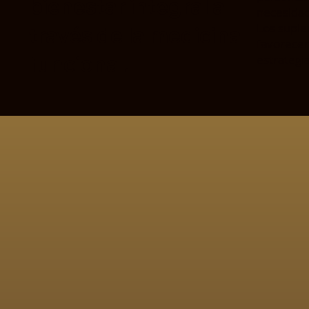
bienestar integral a
necesidad
Los suple
través de la medicina
favorecer
funcional.
estrategi