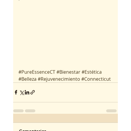
#PureEssenceCT
#Bienestar
#Estética
#Belleza
#Rejuvenecimiento
#Connecticut
Comentarios