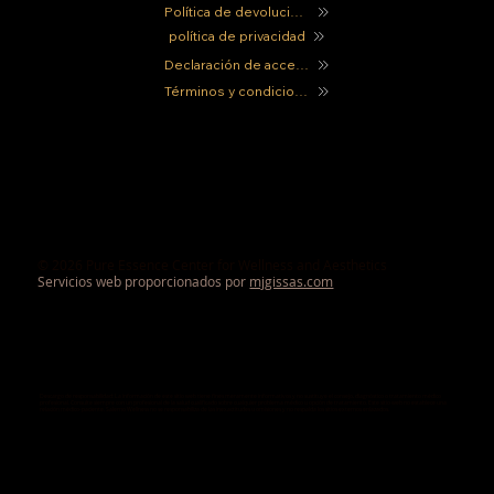
Política de devoluciones
política de privacidad
Declaración de accesibilidad
Términos y condiciones
© 2026 Pure Essence Center for Wellness and Aesthetics
Servicios web proporcionados por
mjgissas.com
Descargo de responsabilidad: La información de este sitio web tiene fines meramente informativos y no sustituye el consejo, diagnóstico o tratamiento médico
profesional. Consulte siempre con un profesional de la salud cualificado sobre cualquier problema médico u opción de tratamiento. Este sitio web no establece una
relación médico-paciente. Salerno Wellness no se responsabiliza de las inexactitudes u omisiones y no respalda los sitios externos enlazados.